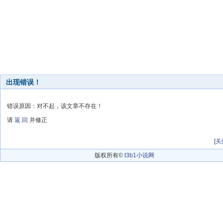
出现错误！
错误原因：对不起，该文章不存在！
请
返 回
并修正
[
关
版权所有©
t3b1小说网