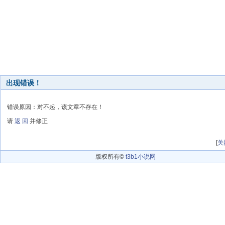
出现错误！
错误原因：对不起，该文章不存在！
请
返 回
并修正
[
关
版权所有©
t3b1小说网