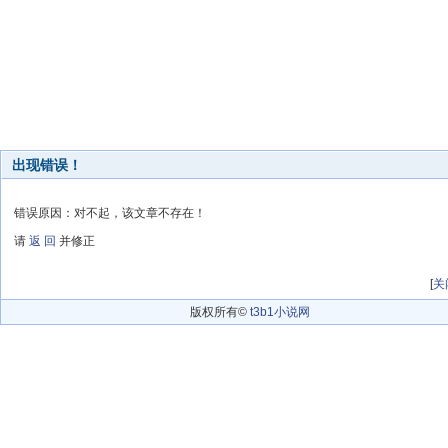
出现错误！
错误原因：对不起，该文章不存在！
请
返 回
并修正
[
关
版权所有©
t3b1小说网