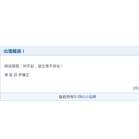
出现错误！
错误原因：对不起，该文章不存在！
请
返 回
并修正
[
关
版权所有©
t3b1小说网