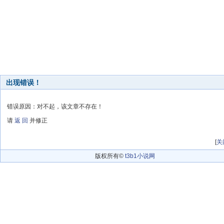
出现错误！
错误原因：对不起，该文章不存在！
请
返 回
并修正
[
关
版权所有©
t3b1小说网