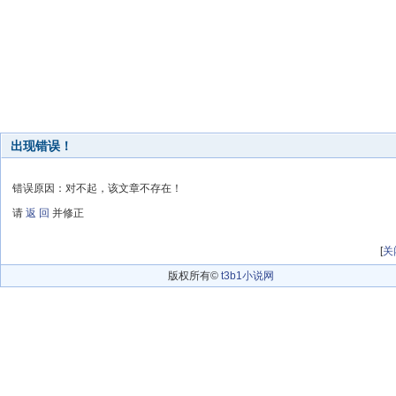
出现错误！
错误原因：对不起，该文章不存在！
请
返 回
并修正
[
关
版权所有©
t3b1小说网