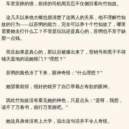
车里安静的很，前排的司机闻言忍不住侧目看向竹知故。
这几天以来他大概也摸清楚了这两人的关系，他不理解竹知
故的行为——以苏惘的能力，完全可以养十个竹知故了，哪里
需要她去打什么工？不管是玩玩还是真心的，苏惘也不至于缺
那一点钱。
而且如果是真心的，那以后被爆出来了，营销号和黑子不得
铺天盖地的说她抠门？“理想？”
苏惘的脸色冷了下来，眼神奇怪：“什么理想？”
她望着前排，很好的错开了自己带着占有欲的眼神。
因此竹知故没有看见她的神色，只是点头：“是呀，我想，
读不了万卷书，就行万里路吧。”
她这具身体没有上大学，说出这句话并不令人奇怪。