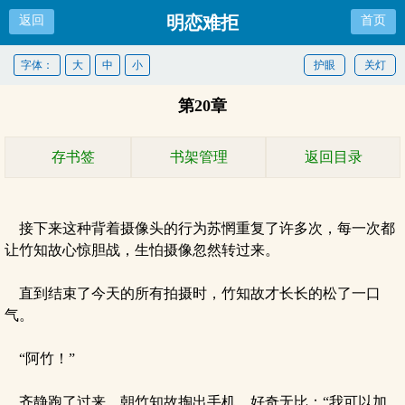
明恋难拒
返回
首页
字体：
大
中
小
护眼
关灯
第20章
存书签
书架管理
返回目录
接下来这种背着摄像头的行为苏惘重复了许多次，每一次都
让竹知故心惊胆战，生怕摄像忽然转过来。
直到结束了今天的所有拍摄时，竹知故才长长的松了一口
气。
“阿竹！”
齐静跑了过来，朝竹知故掏出手机，好奇无比：“我可以加