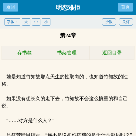
明恋难拒
返回
首页
字体：
大
中
小
护眼
关灯
第24章
存书签
书架管理
返回目录
她是知道竹知故那点天生的性取向的，也知道竹知故的性
格。
如果没有想长久的走下去，竹知故不会这么慎重的和自己
说。
“……对方是什么人？”
吕筱梦瞠目结舌，“你不是说和你搭档的是个什么影后吗？”