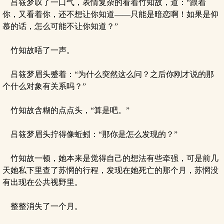
吕筱梦叹了一口气，表情复杂的看着竹知故，道：“跟着
你，又看着你，还不想让你知道——只能是暗恋啊！如果是仰
慕的话，怎么可能不让你知道？”
竹知故唔了一声。
吕筱梦眉头蹙着：“为什么突然这么问？之后你刚才说的那
个什么对象有关系吗？”
竹知故含糊的点点头，“算是吧。”
吕筱梦眉头拧得像蚯蚓：“那你是怎么发现的？”
竹知故一顿，她本来是觉得自己的想法有些牵强，可是前几
天她私下里查了苏惘的行程，发现在她死亡的那个月，苏惘没
有出现在公共视野里。
整整消失了一个月。