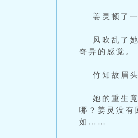
姜灵顿了一下
风吹乱了她的
奇异的感觉。
竹知故眉头一
她的重生竟
哪？姜灵没有
如……