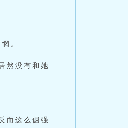
苏惘。
居然没有和她
反而这么倔强