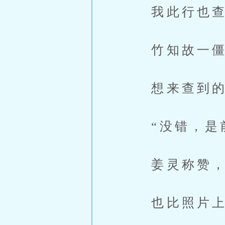
我此行也查
竹知故一僵
想来查到的
“没错，是前
姜灵称赞，“
也比照片上