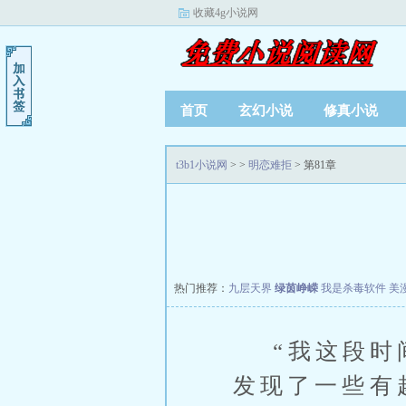
收藏4g小说网
首页
玄幻小说
修真小说
t3b1小说网
>
>
明恋难拒
> 第81章
热门推荐：
九层天界
绿茵峥嵘
我是杀毒软件
美
“我这段时间
发现了一些有