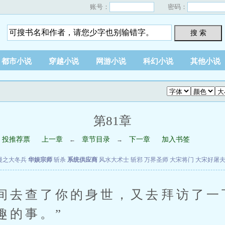
账号：
密码：
搜 索
都市小说
穿越小说
网游小说
科幻小说
其他小说
第81章
投推荐票
上一章
章节目录
下一章
加入书签
←
→
漫之大冬兵
华娱宗师
斩杀
系统供应商
风水大术士
斩邪
万界圣师
大宋将门
大宋好屠
去查了你的身世，又去拜访了一
趣的事。”