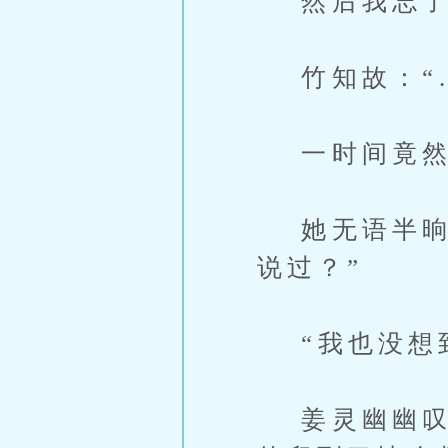
然后我忘了
竹知故：“
一时间竟然
她无语半晌，
说过？”
“我也没想到
姜灵幽幽叹气