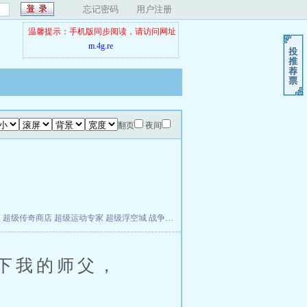
忘记密码
用户注册
温馨提示：手机版同步阅读，请访问网址
m.4g.re
翻页
夜间
夫
超级传奇商店
超级运动专家
超级浮空城
战争天堂
混元道纪
教练万岁
都市全能巨星
下我的师父，