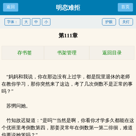
明恋难拒
返回
首页
字体：
大
中
小
护眼
关灯
第111章
存书签
书架管理
返回目录
“妈妈和我说，你在那边没有上过学，都是院里退休的老师
在教你学习，那你突然来了这边，考了几次倒数不是正常的事
吗？”
苏惘问她。
竹知故迟疑道：“是吗”“当然是啊，你看你才学多久都能在这
个优班里考倒数第四，那姜灵常年在倒数第一第二徘徊，难道
你要说她笨吗？”