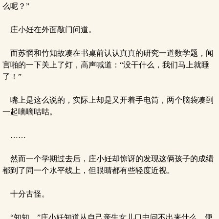
么呢？”
庄小妊在外面敲门问道。
而苏惘和竹知故凑在书桌前认认真真的研究一道数学题，闻
言啪的一下关上了灯，高声喊道：“没干什么，我们马上就睡
了！”
嘴上是这么说的，实际上却是又开着手电筒，两个脑袋凑到
一起嘀嘀咕咕。
……
然而一个学期过去后，庄小妊却惊讶的发现这俩孩子的成绩
都到了同一个水平线上，但眼睛都有些轻度近视。
十分古怪。
“知知，”庄小妊知道从自己亲生女儿口中问不出来什么，便